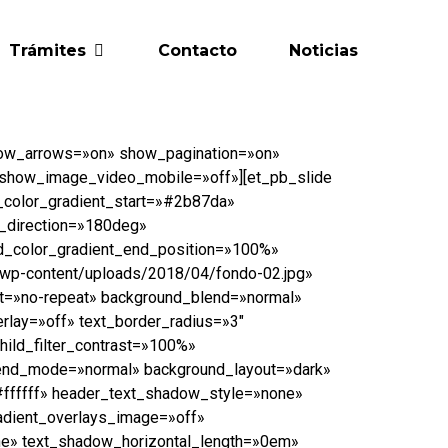
Trámites
Contacto
Noticias
 show_arrows=»on» show_pagination=»on»
 show_image_video_mobile=»off»][et_pb_slide
color_gradient_start=»#2b87da»
t_direction=»180deg»
nd_color_gradient_end_position=»100%»
/wp-content/uploads/2018/04/fondo-02.jpg»
at=»no-repeat» background_blend=»normal»
lay=»off» text_border_radius=»3″
hild_filter_contrast=»100%»
x_blend_mode=»normal» background_layout=»dark»
#ffffff» header_text_shadow_style=»none»
adient_overlays_image=»off»
e» text_shadow_horizontal_length=»0em»