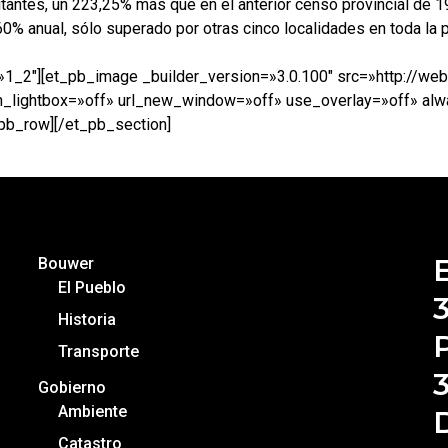
itantes, un 223,25% más que en el anterior censo provincial de 
60% anual, sólo superado por otras cinco localidades en toda la p
»1_2″][et_pb_image _builder_version=»3.0.100″ src=»http://we
_lightbox=»off» url_new_window=»off» use_overlay=»off» alw
b_row][/et_pb_section]
Bouwer
El Pueblo
Historia
P
Transporte
Gobierno
Ambiente
Catastro