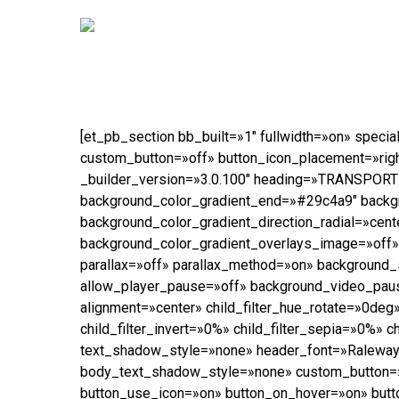
Skip
to
main
content
[et_pb_section bb_built=»1″ fullwidth=»on» speci
custom_button=»off» button_icon_placement=»ri
_builder_version=»3.0.100″ heading=»TRANSPORT
background_color_gradient_end=»#29c4a9″ backgr
background_color_gradient_direction_radial=»cen
background_color_gradient_overlays_image=»off»
parallax=»off» parallax_method=»on» background
allow_player_pause=»off» background_video_paus
alignment=»center» child_filter_hue_rotate=»0deg»
child_filter_invert=»0%» child_filter_sepia=»0%»
text_shadow_style=»none» header_font=»Raleway|7
body_text_shadow_style=»none» custom_button=»o
button_use_icon=»on» button_on_hover=»on» but