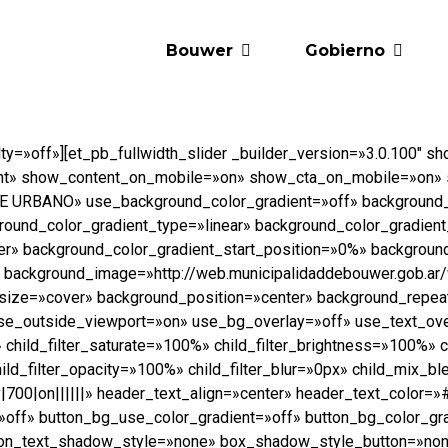
Bouwer
Gobierno
alty=»off»][et_pb_fullwidth_slider _builder_version=»3.0.100″
ght» show_content_on_mobile=»on» show_cta_on_mobile=»on»
E URBANO» use_background_color_gradient=»off» background_
ound_color_gradient_type=»linear» background_color_gradien
ter» background_color_gradient_start_position=»0%» backgrou
 background_image=»http://web.municipalidaddebouwer.gob.ar
_size=»cover» background_position=»center» background_repe
e_outside_viewport=»on» use_bg_overlay=»off» use_text_over
 child_filter_saturate=»100%» child_filter_brightness=»100%» c
 child_filter_opacity=»100%» child_filter_blur=»0px» child_mi
00|on||||||» header_text_align=»center» header_text_color=»
ff» button_bg_use_color_gradient=»off» button_bg_color_gr
ton_text_shadow_style=»none» box_shadow_style_button=»non