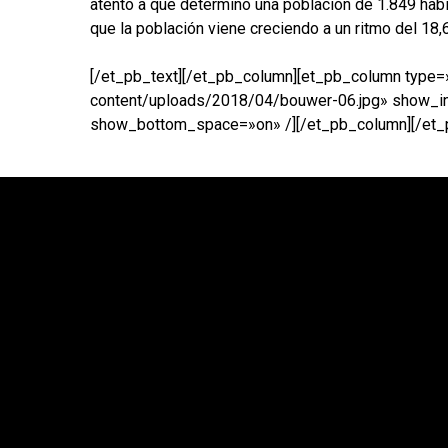
atento a que determinó una población de 1.849 hab
que la población viene creciendo a un ritmo del 18,
[/et_pb_text][/et_pb_column][et_pb_column type=
content/uploads/2018/04/bouwer-06.jpg» show_in
show_bottom_space=»on» /][/et_pb_column][/et_p