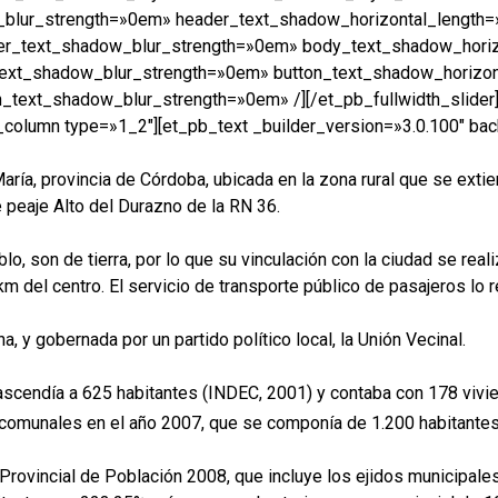
_blur_strength=»0em» header_text_shadow_horizontal_length
er_text_shadow_blur_strength=»0em» body_text_shadow_hori
ext_shadow_blur_strength=»0em» button_text_shadow_horizo
_text_shadow_blur_strength=»0em» /][/et_pb_fullwidth_slider]
_column type=»1_2″][et_pb_text _builder_version=»3.0.100″ back
a, provincia de Córdoba, ubicada en la zona rural que se extiende
 peaje Alto del Durazno de la RN 36.
, son de tierra, por lo que su vinculación con la ciudad se real
 del centro. El servicio de transporte público de pasajeros lo re
y gobernada por un partido político local, la Unión Vecinal.
 ascendía a 625 habitantes (INDEC, 2001) y contaba con 178 vivi
omunales en el año 2007, que se componía de 1.200 habitantes y
Provincial de Población 2008, que incluye los ejidos municipale