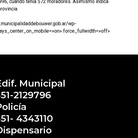
1996, cuando tenía 572 moradores. Asimismo indica
rovincia.
b.municipalidaddebouwer.gob.ar/wp-
ays_center_on_mobile=»on» force_fullwidth=»off»
Edif. Municipal
351-2129796
olicía
351- 4343110
Dispensario