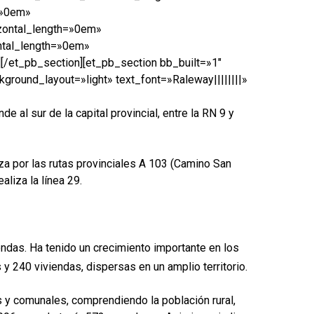
=»0em»
zontal_length=»0em»
ntal_length=»0em»
[/et_pb_section][et_pb_section bb_built=»1″
ground_layout=»light» text_font=»Raleway||||||||»
 al sur de la capital provincial, entre la RN 9 y
iza por las rutas provinciales A 103 (Camino San
aliza la línea 29.
endas. Ha tenido un crecimiento importante en los
 240 viviendas, dispersas en un amplio territorio.
s y comunales, comprendiendo la población rural,