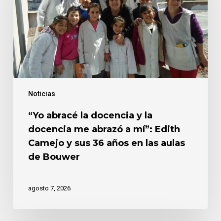
la
docencia
me
abrazó
a
mí”:
Edith
Noticias
Camejo
y
“Yo abracé la docencia y la
sus
docencia me abrazó a mí”: Edith
36
años
Camejo y sus 36 años en las aulas
en
de Bouwer
las
aulas
de
agosto 7, 2026
Bouwer