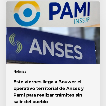
Este
viernes
llega
a
Bouwer
el
operativo
territorial
de
Anses
y
Pami
Noticias
para
realizar
Este viernes llega a Bouwer el
trámites
operativo territorial de Anses y
sin
salir
Pami para realizar trámites sin
del
salir del pueblo