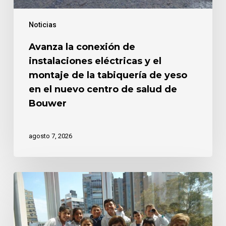
la
tabiquería
Noticias
de
yeso
Avanza la conexión de
en
instalaciones eléctricas y el
el
nuevo
montaje de la tabiquería de yeso
centro
en el nuevo centro de salud de
de
Bouwer
salud
de
Bouwer
agosto 7, 2026
“Yo
abracé
la
docencia
y