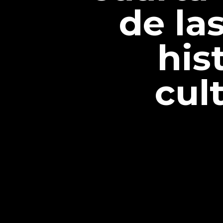
de la
his
cul