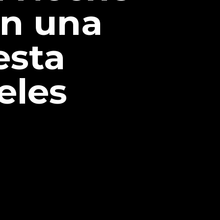
on una
esta
eles