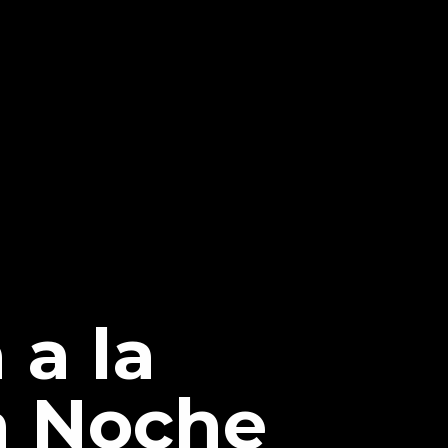
a la
la Noche