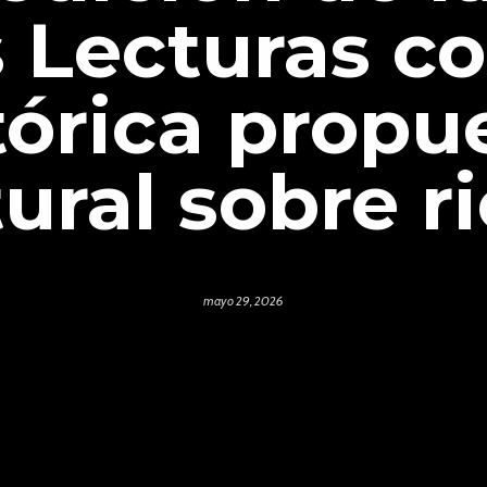
s Lecturas c
tórica propu
tural sobre ri
mayo 29, 2026