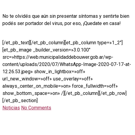
No te olvidés que aún sin presentar síntomas y sentirte bien
podés ser portador del virus, por eso, ¡Quedate en casa!
[/et_pb_text][/et_pb_column][et_pb_column type=»1_2″]
[et_pb_image _builder_version=»3.0.100″
src=»https://web.municipalidaddebouwer.gob.ar/wp-
content/uploads/2020/07/WhatsApp-Image-2020-07-17-at-
12.26.53.jpeg» show_in_lightbox=»off»
url_new_window=»off» use_overlay=»off»
always_center_on_mobile=»on» force_fullwidth=»off»
show_bottom_space=»on» /][/et_pb_column][/et_pb_row]
[/et_pb_section]
Noticias
No Comments