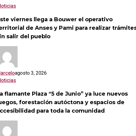
Este
oticias
viernes
ste viernes llega a Bouwer el operativo
llega
erritorial de Anses y Pami para realizar trámite
a
Bouwer
in salir del pueblo
el
operativo
territorial
de
Anses
arcelo
agosto 3, 2026
y
La
oticias
Pami
flamante
para
a flamante Plaza “5 de Junio” ya luce nuevos
Plaza
realizar
uegos, forestación autóctona y espacios de
“5
trámites
de
ccesibilidad para toda la comunidad
sin
Junio”
salir
ya
del
luce