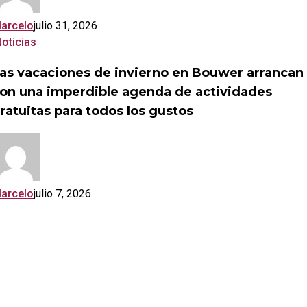
pueblo
nuevos
juegos,
arcelo
julio 31, 2026
forestación
Las
oticias
autóctona
vacaciones
y
as vacaciones de invierno en Bouwer arrancan
de
espacios
on una imperdible agenda de actividades
invierno
de
en
ratuitas para todos los gustos
accesibilidad
Bouwer
para
arrancan
toda
con
la
una
comunidad
imperdible
arcelo
julio 7, 2026
agenda
de
actividades
gratuitas
para
todos
los