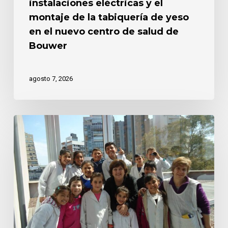
instalaciones eléctricas y el
el
nuevo
montaje de la tabiquería de yeso
centro
en el nuevo centro de salud de
de
Bouwer
salud
de
Bouwer
agosto 7, 2026
“Yo
abracé
la
docencia
y
la
docencia
me
abrazó