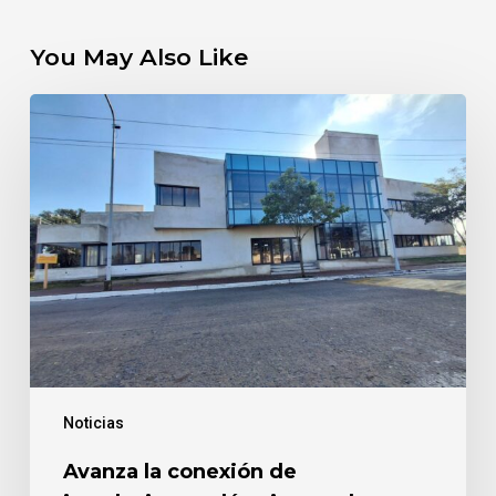
You May Also Like
Avanza
la
conexión
de
instalaciones
eléctricas
y
el
montaje
de
la
tabiquería
Noticias
de
yeso
Avanza la conexión de
en