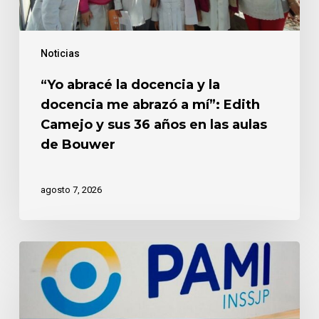
a
mí”:
Edith
Noticias
Camejo
y
“Yo abracé la docencia y la
sus
docencia me abrazó a mí”: Edith
36
años
Camejo y sus 36 años en las aulas
en
de Bouwer
las
aulas
de
agosto 7, 2026
Bouwer
Este
viernes
llega
a
Bouwer