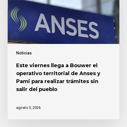
el
operativo
territorial
de
Anses
y
Pami
Noticias
para
realizar
Este viernes llega a Bouwer el
trámites
operativo territorial de Anses y
sin
salir
Pami para realizar trámites sin
del
salir del pueblo
pueblo
agosto 3, 2026